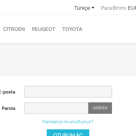

Türkçe
Para Birimi:
EU
CITROEN
PEUGEOT
TOYOTA
E-posta
Parola
GÖSTER
Parolanızı mı unuttunuz?
OTURUM AÇ