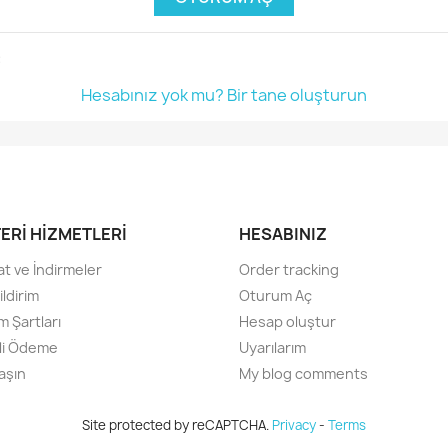
:
Hesabınız yok mu? Bir tane oluşturun
ERI HIZMETLERI
HESABINIZ
at ve İndirmeler
Order tracking
ildirim
Oturum Aç
m Şartları
Hesap oluştur
li Ödeme
Uyarılarım
aşın
My blog comments
Site protected by reCAPTCHA.
Privacy
-
Terms