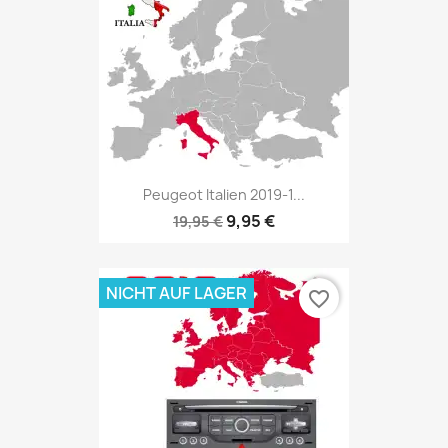
Peugeot Italien 2019-1...
9,95 €
19,95 €
NICHT AUF LAGER
favorite_border