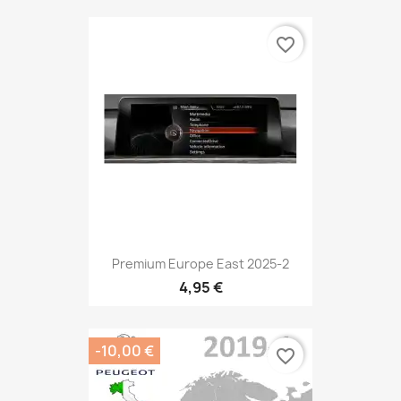
favorite_border
Premium Europe East 2025-2
4,95 €
-10,00 €
favorite_border