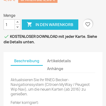
Menge

favorite_border
IN DEN WARENKORB

KOSTENLOSER DOWNLOAD mit jeder Karte. Siehe
die Details unten.
Beschreibung
Artikeldetails
Anhänge
Aktualisieren Sie Ihr RNEG Becker-
Navigationssystem (Citroen MyWay / Peugeot
Wip Nav), um die neuen Karten (ab 2016) zu
genießen.
Fehler korrigiert: