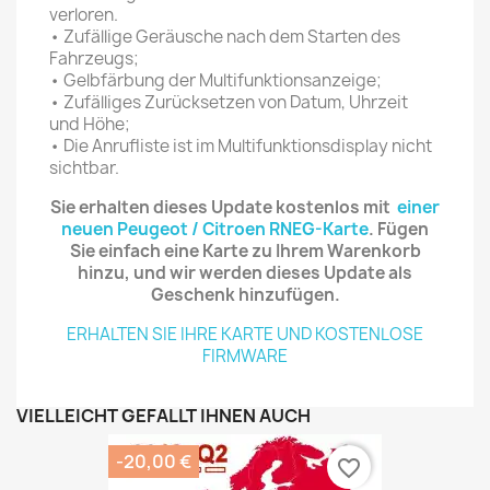
verloren.
• Zufällige Geräusche nach dem Starten des
Fahrzeugs;
• Gelbfärbung der Multifunktionsanzeige;
• Zufälliges Zurücksetzen von Datum, Uhrzeit
und Höhe;
• Die Anrufliste ist im Multifunktionsdisplay nicht
sichtbar.
Sie erhalten dieses Update kostenlos mit
einer
neuen Peugeot / Citroen RNEG-Karte
. Fügen
Sie einfach eine Karte zu Ihrem Warenkorb
hinzu, und wir werden dieses Update als
Geschenk hinzufügen.
ERHALTEN SIE IHRE KARTE UND KOSTENLOSE
FIRMWARE
VIELLEICHT GEFÄLLT IHNEN AUCH
-20,00 €
favorite_border