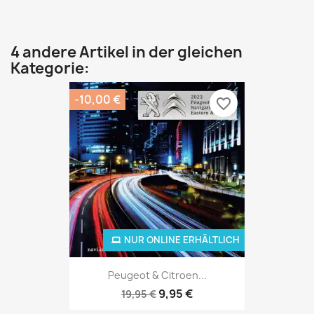
4 andere Artikel in der gleichen
Kategorie:
-10,00 €
favorite_border
NUR ONLINE ERHÄLTLICH
Peugeot & Citroen...
9,95 €
19,95 €