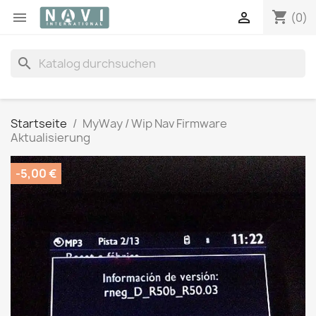
shopping_cart


(0)
search
Startseite
MyWay / Wip Nav Firmware
Aktualisierung
-5,00 €