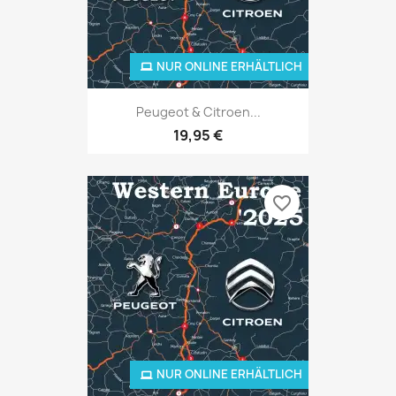
NUR ONLINE ERHÄLTLICH
Peugeot & Citroen...
19,95 €
favorite_border
NUR ONLINE ERHÄLTLICH