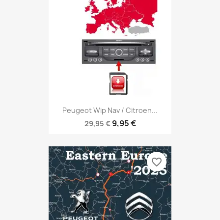
Peugeot Wip Nav / Citroen...
9,95 €
29,95 €
favorite_border