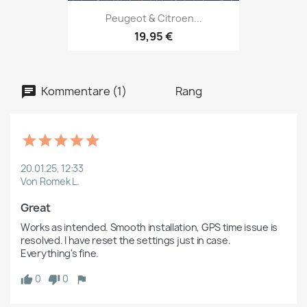
Peugeot & Citroen...
19,95 €
Kommentare (1)
Rang
20.01.25, 12:33
Von Romek L.
Great
Works as intended. Smooth installation, GPS time issue is 
resolved. I have reset the settings just in case. 
Everything's fine.
0
0