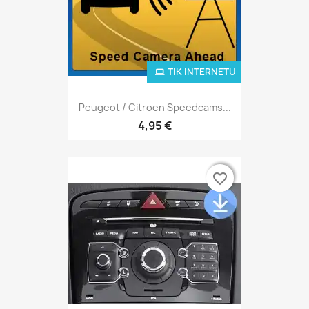
TIK INTERNETU
Peugeot / Citroen Speedcams...
4,95 €
favorite_border
favorite_border