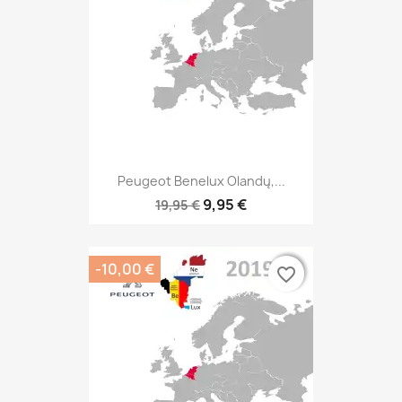
Peugeot Benelux Olandų,...
9,95 €
19,95 €
-10,00 €
favorite_border
favorite_border