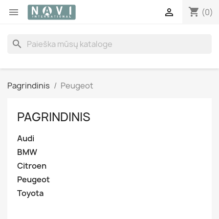
shopping_cart


(0)
search
Pagrindinis
Peugeot
PAGRINDINIS
Audi
BMW
Citroen
Peugeot
Toyota