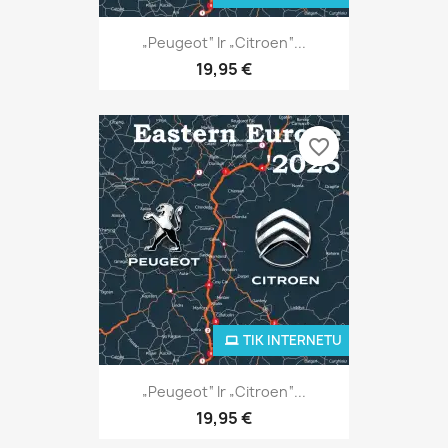
„Peugeot“ Ir „Citroen“...
19,95 €
favorite_border
favorite_border
TIK INTERNETU
„Peugeot“ Ir „Citroen“...
19,95 €