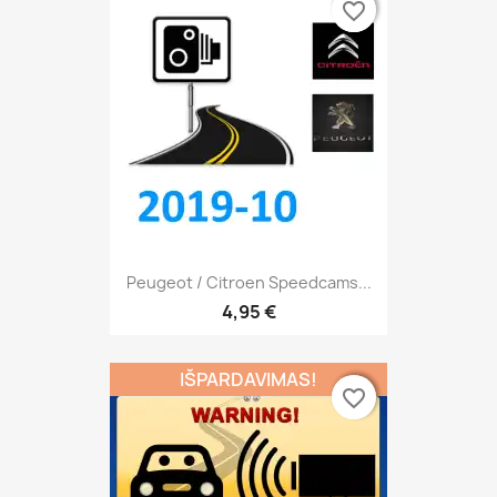
favorite_border
favorite_border
Peugeot / Citroen Speedcams...
4,95 €
IŠPARDAVIMAS!
favorite_border
favorite_border