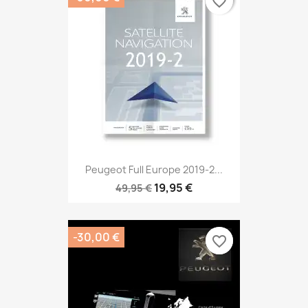
favorite_border
favorite_border
Peugeot Full Europe 2019-2...
19,95 €
49,95 €
-30,00 €
favorite_border
favorite_border