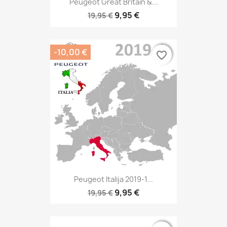
Peugeot Great Britain &...
9,95 €
19,95 €
-10,00 €
favorite_border
favorite_border
Peugeot Italija 2019-1...
9,95 €
19,95 €