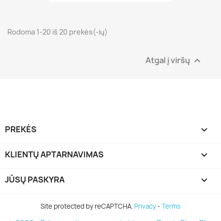
Rodoma 1-20 iš 20 prekės(-ių)
Atgal į viršų

PREKĖS

KLIENTŲ APTARNAVIMAS

JŪSŲ PASKYRA

Site protected by reCAPTCHA.
Privacy
-
Terms