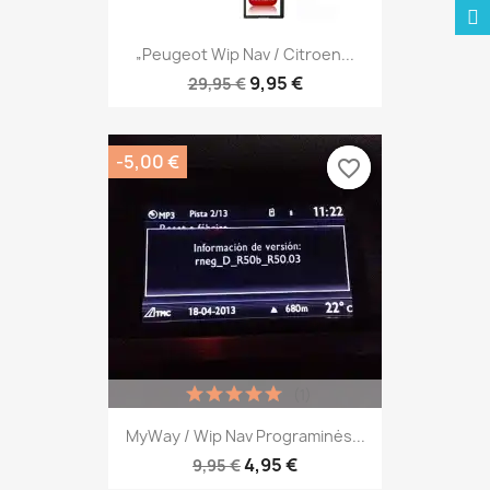
„Peugeot Wip Nav / Citroen...
9,95 €
29,95 €
-5,00 €
favorite_border
favorite_border
(1)
MyWay / Wip Nav Programinės...
4,95 €
9,95 €