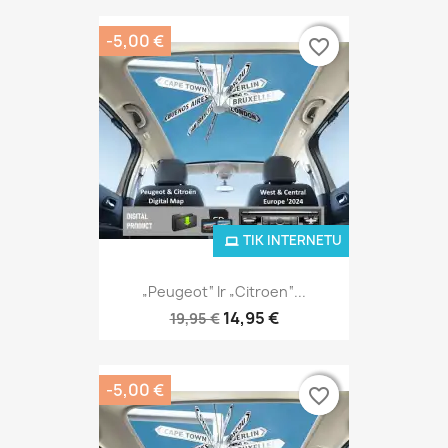
-5,00 €
favorite_border
favorite_border
TIK INTERNETU
„Peugeot“ Ir „Citroen“...
14,95 €
19,95 €
-5,00 €
favorite_border
favorite_border