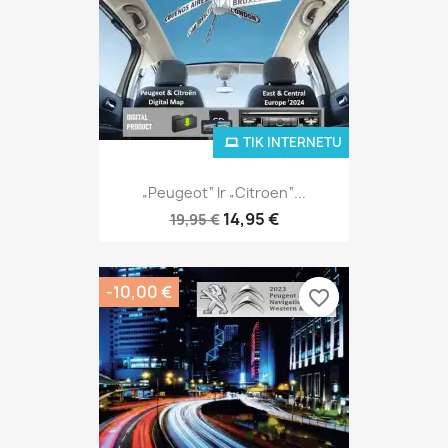
TIK INTERNETU
„Peugeot“ Ir „Citroen“...
14,95 €
19,95 €
-10,00 €
favorite_border
favorite_border