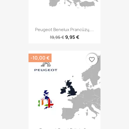
Peugeot Benelux Prancūzų,...
9,95 €
19,95 €
-10,00 €
favorite_border
favorite_border