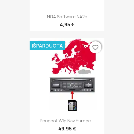
NG4 Software N42c
4,95 €
IŠPARDUOTA
favorite_border
favorite_border
Peugeot Wip Nav Europe...
49,95 €