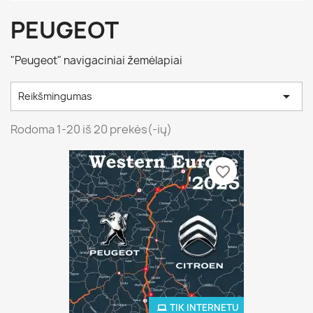
PEUGEOT
"Peugeot" navigaciniai žemėlapiai

Reikšmingumas
Rodoma 1-20 iš 20 prekės(-ių)
favorite_border
favorite_border
TIK INTERNETU