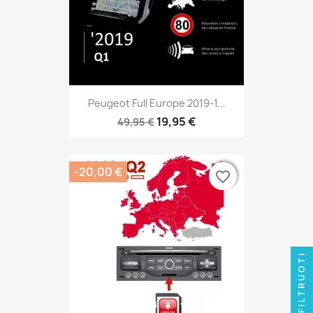
Peugeot Full Europe 2019-1...
19,95 €
49,95 €
-20,00 €
favorite_border
favorite_border
FILTRUOTI