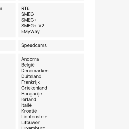
m
RT6
SMEG
SMEG+
SMEG+ IV2
EMyWay
Speedcams
Andorra
België
Denemarken
Duitsland
Frankrijk
Griekenland
Hongarije
Ierland
Italië
Kroatië
Lichtenstein
Litouwen
Luxemburg