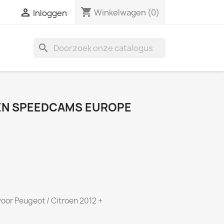
shopping_cart

Winkelwagen
(0)
Inloggen
search
EN SPEEDCAMS EUROPE
voor Peugeot / Citroen 2012 +