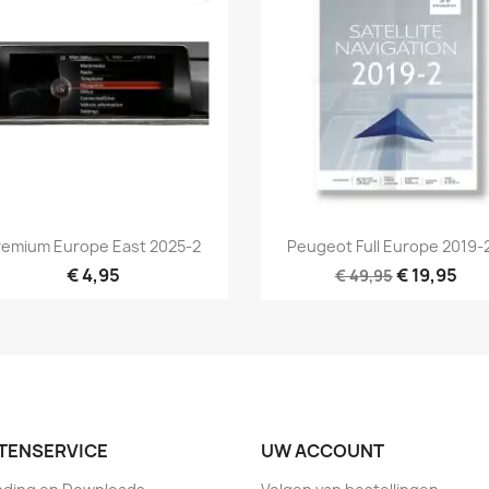
Snel bekijken
Snel bekijken


remium Europe East 2025-2
Peugeot Full Europe 2019-2
€ 4,95
€ 19,95
€ 49,95
TENSERVICE
UW ACCOUNT