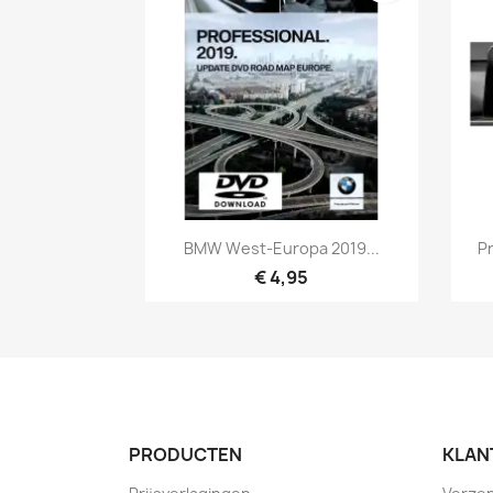
Snel bekijken

BMW West-Europa 2019...
P
€ 4,95
PRODUCTEN
KLAN