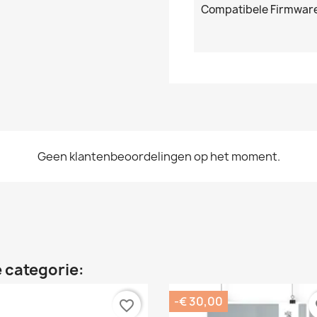
Compatibele Firmwar
Geen klantenbeoordelingen op het moment.
 categorie:
-€ 30,00
favorite_border
fa