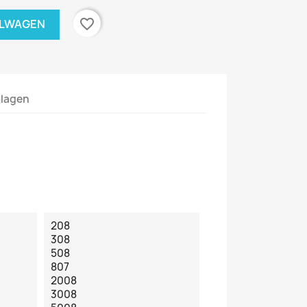
favorite_border
ELWAGEN
jlagen
208
308
508
807
2008
3008