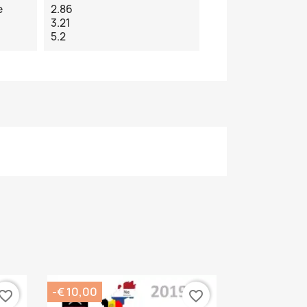
e
2.86
3.21
5.2
-€ 10,00
vorite_border
favorite_border