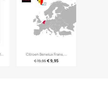
Snel bekijken

...
Citroen Benelux Frans,...
€ 9,95
€ 19,95