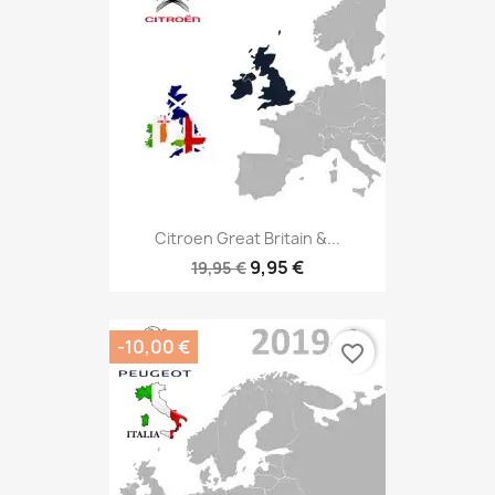
Citroen Great Britain &...
9,95 €
19,95 €
-10,00 €
favorite_border