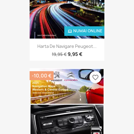
NUMAI ONLINE
Harta De Navigare Peugeot...
9,95 €
19,95 €
-10,00 €
favorite_border