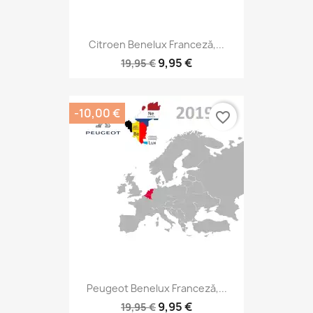
Citroen Benelux Franceză,...
9,95 €
19,95 €
-10,00 €
favorite_border
Peugeot Benelux Franceză,...
9,95 €
19,95 €