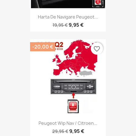
Harta De Navigare Peugeot...
9,95 €
19,95 €
-20,00 €
favorite_border
Peugeot Wip Nav / Citroen...
9,95 €
29,95 €