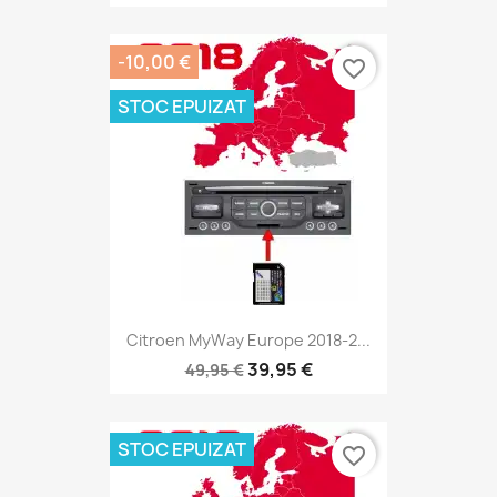
-10,00 €
favorite_border
STOC EPUIZAT
Citroen MyWay Europe 2018-2...
39,95 €
49,95 €
STOC EPUIZAT
favorite_border