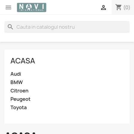
shopping_cart


(0)
search
ACASA
Audi
BMW
Citroen
Peugeot
Toyota