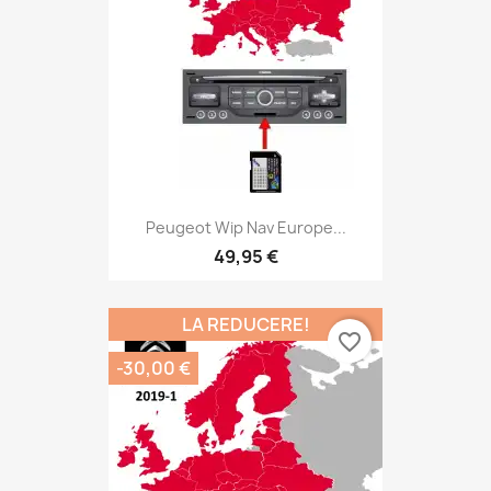
Peugeot Wip Nav Europe...
49,95 €
LA REDUCERE!
favorite_border
-30,00 €