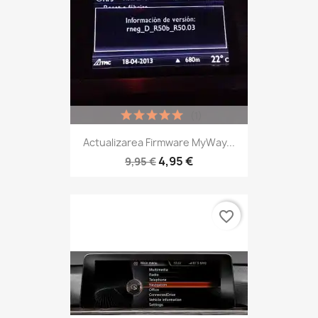
(1)
Actualizarea Firmware MyWay...
4,95 €
9,95 €
favorite_border