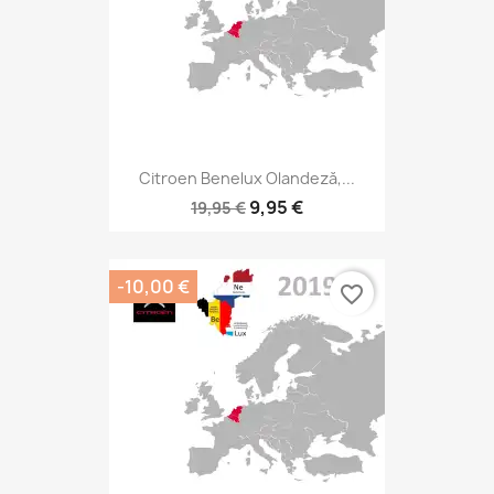
Citroen Benelux Olandeză,...
9,95 €
19,95 €
-10,00 €
favorite_border