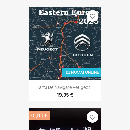
favorite_border
NUMAI ONLINE
Harta De Navigare Peugeot...
19,95 €
-5,00 €
favorite_border