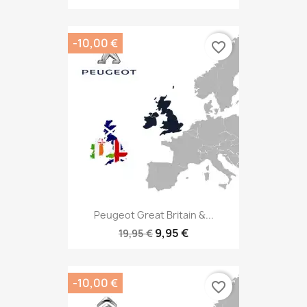
-10,00 €
favorite_border
Peugeot Great Britain &...
9,95 €
19,95 €
-10,00 €
favorite_border