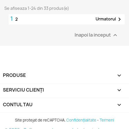
Se afiseaza 1-24 din 33 produs(e)
1

Urmatorul
2
Inapoi la inceput

PRODUSE

SERVICIU CLIENȚI

CONTUL TAU

Site protejat de reCAPTCHA.
Confidențialitate
-
Termeni