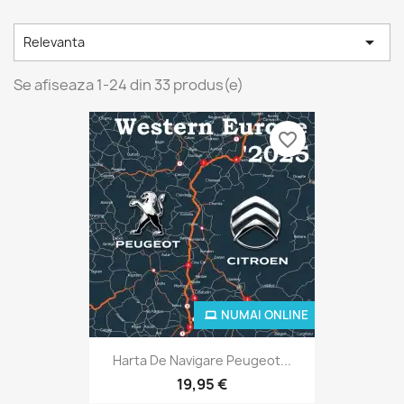

Relevanta
Se afiseaza 1-24 din 33 produs(e)
favorite_border
NUMAI ONLINE
Harta De Navigare Peugeot...
19,95 €