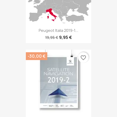
Peugeot Italia 2019-1...
9,95 €
19,95 €
-30,00 €
favorite_border