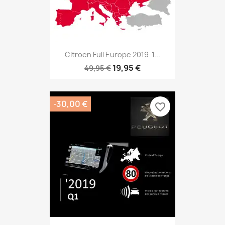
Citroen Full Europe 2019-1...
19,95 €
49,95 €
-30,00 €
favorite_border