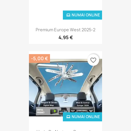
NUMAI ONLINE
Premium Europe West 2025-2
4,95 €
-5,00 €
favorite_border
NUMAI ONLINE