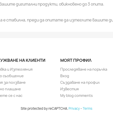
вашите дигитални продукти, обикновено до 3 опита.
а е стабилна, преди да опитате да изтеглите вашите д
УЖВАНЕ НА КЛИЕНТИ
МОЯТ ПРОФИЛ
вка и Изтегляния
Проследяване на поръчка
о съобщение
Вход
ия за ползване
Създаване на профил
но плащане
Известия
ете се с нас
My blog comments
Site protected by reCAPTCHA.
Privacy
-
Terms