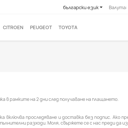

български език
Валута:
CITROEN
PEUGEOT
TOYOTA
а в рамките на 2 дни след получаване на плащането.
 включва проследяване и доставка без подпис. Ако п
пълнителни разходи. Моля, свържете се с нас преди да и