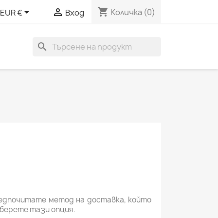
shopping_cart


Количка
(0)
EUR €
Вход
search
редпочитате метод на доставка, който
зберете тази опция.