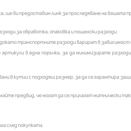
а, ще ви предоставим линк за проследяване на вашата п
зходи за обработка, опаковка и пощенски разходи.
, докато транспортните разходи варират в зависимост 
артикули в една поръчка, за да минимизирате разходи
ани в кутии с подходящ размер, за да се гарантира за
 имайте предвид, че могат да се прилагат митнически так
га след покупката.