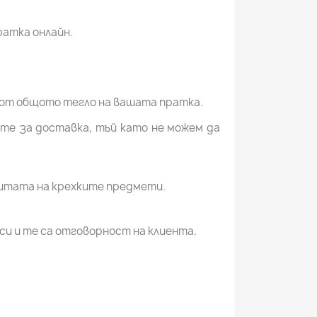
ратка онлайн.
от общото тегло на вашата пратка.
те за доставка, тъй като не можем да
щитата на крехките предмети.
си и те са отговорност на клиента.