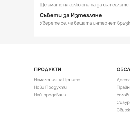
Ще имате няколко опита да изтеглите 
Съвети за Изтегляне
Уверете се, че вашата интернет връзк
ПРОДУКТИ
ОБСЛ
Намаления на Цените
Доста
Нови Продукти
Правн
Най-продавани
Услов
Сигур
Свърж