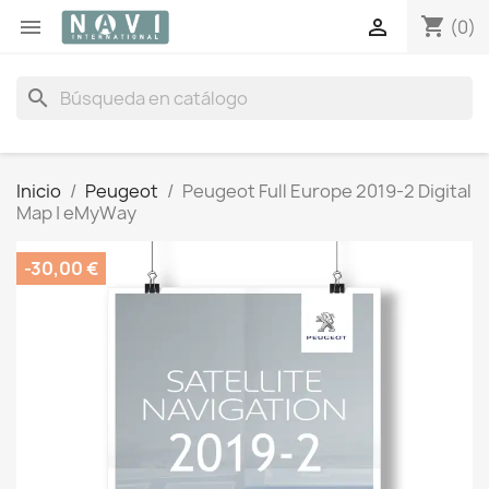
shopping_cart


(0)
search
Inicio
Peugeot
Peugeot Full Europe 2019-2 Digital
Map | eMyWay
-30,00 €