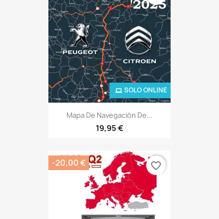
SOLO ONLINE
Mapa De Navegación De...
19,95 €
-20,00 €
favorite_border