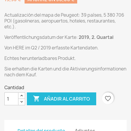
Actualización del mapa de Peugeot: 39 países, 5 380 706
POI (gasolineras, aeropuertos, hoteles, restaurantes,
etc.).
Veröffentlichungsdatum der Karte:
2019, 2. Quartal
Von HERE im Q2 / 2019 erfasste Kartendaten.
Echtes herunterladbares Produkt.
Sie erhalten die Karten und die Aktivierungsinformationen
nach dem Kauf.
Cantidad

favorite_border
AÑADIR AL CARRITO
Detalles del producto
Adjuntos