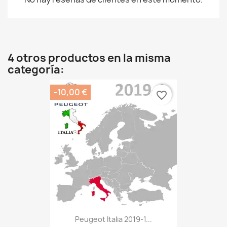
4 otros productos en la misma
categoría:
-10,00 €
favorite_border
Peugeot Italia 2019-1...