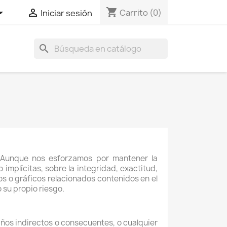
shopping_cart


Carrito
(0)
Iniciar sesión
search
. Aunque nos esforzamos por mantener la
implícitas, sobre la integridad, exactitud,
ios o gráficos relacionados contenidos en el
 su propio riesgo.
años indirectos o consecuentes, o cualquier