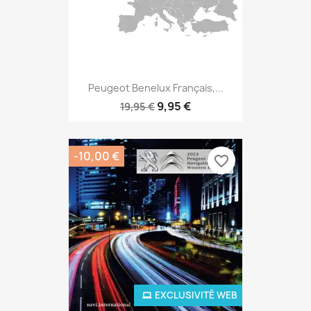
Peugeot Benelux Français,...
9,95 €
19,95 €
-10,00 €
favorite_border
EXCLUSIVITÉ WEB