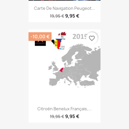
Carte De Navigation Peugeot...
9,95 €
19,95 €
-10,00 €
favorite_border
Citroёn Benelux Français,...
9,95 €
19,95 €