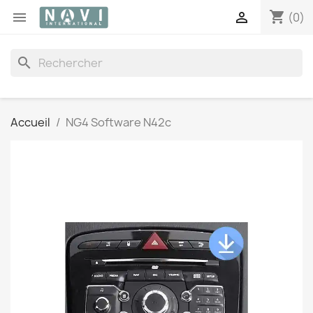
shopping_cart


(0)
search
Accueil
NG4 Software N42c