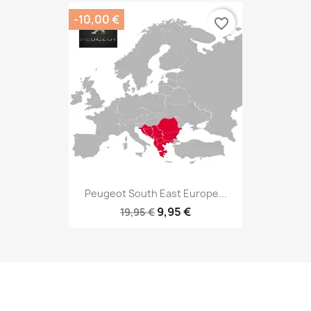
-10,00 €
favorite_border
Peugeot South East Europe...
9,95 €
19,95 €