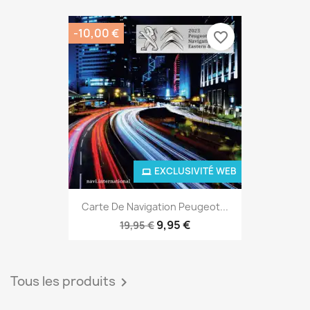
-10,00 €
favorite_border
EXCLUSIVITÉ WEB
Carte De Navigation Peugeot...
9,95 €
19,95 €
Tous les produits
