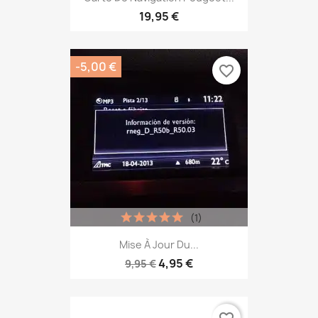
19,95 €
-5,00 €
favorite_border
(1)
Mise À Jour Du...
4,95 €
9,95 €