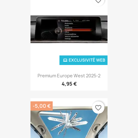
favorite_border
EXCLUSIVITÉ WEB
Premium Europe West 2025-2
4,95 €
-5,00 €
favorite_border