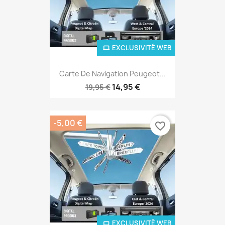
EXCLUSIVITÉ WEB
Carte De Navigation Peugeot...
14,95 €
19,95 €
-5,00 €
favorite_border
EXCLUSIVITÉ WEB