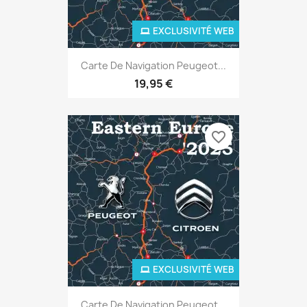
EXCLUSIVITÉ WEB
Carte De Navigation Peugeot...
19,95 €
favorite_border
EXCLUSIVITÉ WEB
Carte De Navigation Peugeot...