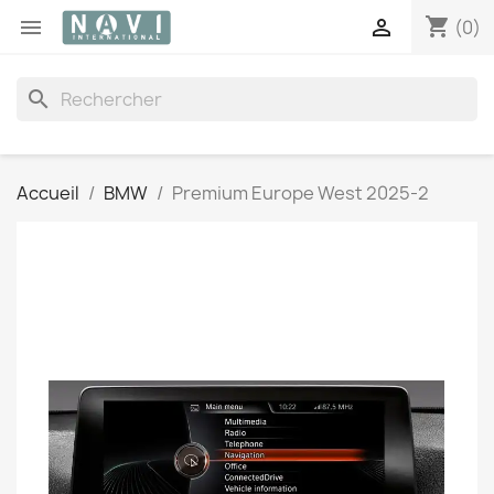
shopping_cart


(0)
search
Accueil
BMW
Premium Europe West 2025-2