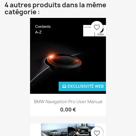
4 autres produits dans la même
catégorie :
favorite_border
EXCLUSIVITÉ WEB
BMW Navigation Pro User Manual
0,00 €
favorite_border