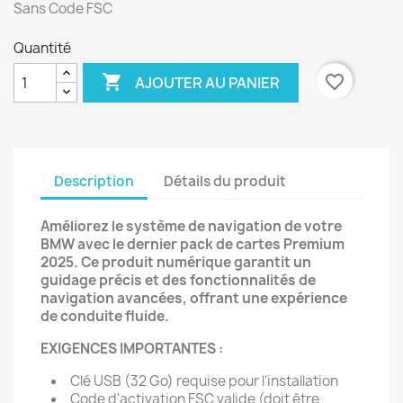
Sans Code FSC
Quantité

favorite_border
AJOUTER AU PANIER
Description
Détails du produit
Améliorez le système de navigation de votre
BMW avec le dernier pack de cartes Premium
2025. Ce produit numérique garantit un
guidage précis et des fonctionnalités de
navigation avancées, offrant une expérience
de conduite fluide.
EXIGENCES IMPORTANTES :
Clé USB (32 Go) requise pour l'installation
Code d'activation FSC valide (doit être