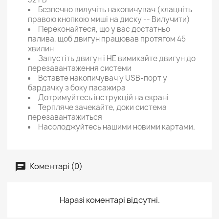
Безпечно вилучіть накопичувач (клацніть
правою кнопкою миші на диску -- Вилучити)
Переконайтеся, що у вас достатньо
палива, щоб двигун працював протягом 45
хвилин
Запустіть двигун і НЕ вимикайте двигун до
перезавантаження системи
Вставте накопичувач у USB-порт у
бардачку з боку пасажира
Дотримуйтесь інструкцій на екрані
Терпляче зачекайте, доки система
перезавантажиться
Насолоджуйтесь нашими новими картами.
Коментарі (0)
Наразі коментарі відсутні.