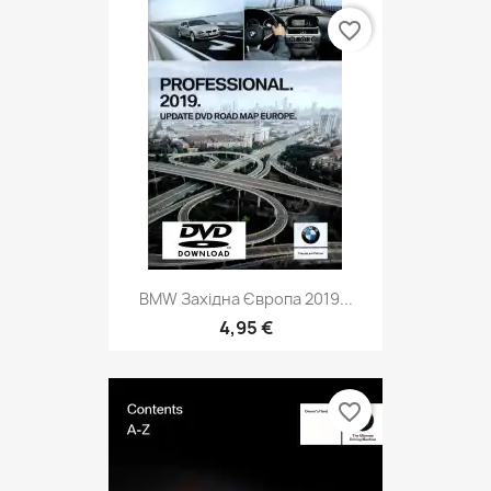
favorite_border
BMW Західна Європа 2019...
4,95 €
favorite_border