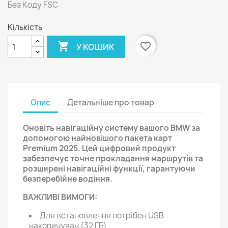
Без Коду FSC
Кількість

favorite_border
У КОШИК
Опис
Детальніше про товар
Оновіть навігаційну систему вашого BMW за
допомогою найновішого пакета карт
Premium 2025. Цей цифровий продукт
забезпечує точне прокладання маршрутів та
розширені навігаційні функції, гарантуючи
безперебійне водіння.
ВАЖЛИВІ ВИМОГИ:
Для встановлення потрібен USB-
накопичувач (32 ГБ)