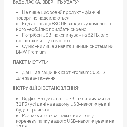
БУДЬ ЛАСКА, ЗВЕРНІТЬ УВАГУ:
Це лише цифровий продукт - фізичні
товари не надсилаються
Код активації FSC НЕ входить у комплект і
його необхідно придбати окремо
Потрібен USB-накопичувач на 32 ГБ, але
він не входить у комплект
Сумісний лише з навігаційними системами
BMW Premium
ПАКЕТ МІСТИТЬ:
Дані навігаційних карт Premium 2025-2 -
для завантаження
ІНСТРУКЦІЇ ЗІ ВСТАНОВЛЕННЯ:
Відформатуйте ваш USB-накопичувач на
32 ГБ (усі дані на вашому USB-накопичувачі
буде втрачено)
Розпакуйте завантажений архів у
кореневу папку вашого USB-накопичувача на
32 ГБ