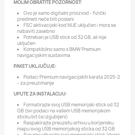
MOLIM OBRATITE POZORNOST:
Ovo je samo digitalni proizvod - fizički
predmeti neće biti poslani
FSC aktivacijski kod NIJE uključen i mora se
nabaviti zasebno
Potreban je USB stick od 32 GB, ali nije
uključen
Kompatibilno samo s BMW Premium
navigacijskim sustavima
PAKET UKLJUČUJE:
Podaci Premium navigacijskih karata 2025-2
- za preuzimanje
UPUTE ZA INSTALACIJU:
Formatirajte svoj USB memorijski stick od 32
GB (svi podaci na vašem USB memorijskom
sticku bit će izgubljeni)
Raspakirajte preuzetu arhivu u korijensku
mapu svog USB memorijskog sticka od 32 GB
Sigurno izbacite svoj memorijski stick (desni