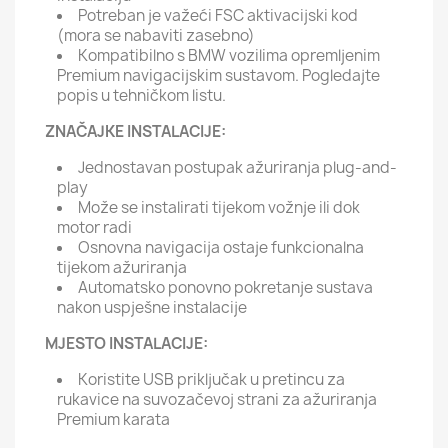
Potreban je važeći FSC aktivacijski kod
(mora se nabaviti zasebno)
Kompatibilno s BMW vozilima opremljenim
Premium navigacijskim sustavom. Pogledajte
popis u tehničkom listu.
ZNAČAJKE INSTALACIJE:
Jednostavan postupak ažuriranja plug-and-
play
Može se instalirati tijekom vožnje ili dok
motor radi
Osnovna navigacija ostaje funkcionalna
tijekom ažuriranja
Automatsko ponovno pokretanje sustava
nakon uspješne instalacije
MJESTO INSTALACIJE:
Koristite USB priključak u pretincu za
rukavice na suvozačevoj strani za ažuriranja
Premium karata