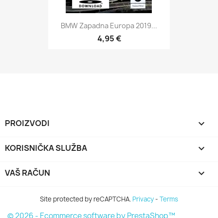
BMW Zapadna Europa 2019...
4,95 €
PROIZVODI

KORISNIČKA SLUŽBA

VAŠ RAČUN

Site protected by reCAPTCHA.
Privacy
-
Terms
© 2026 - Ecommerce software by PrestaShop™