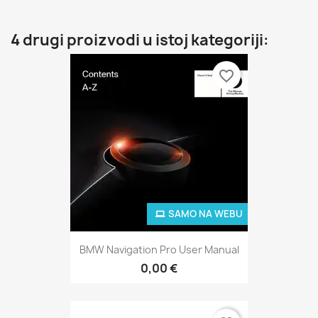
4 drugi proizvodi u istoj kategoriji:
favorite_border
SAMO NA WEBU
BMW Navigation Pro User Manual
0,00 €