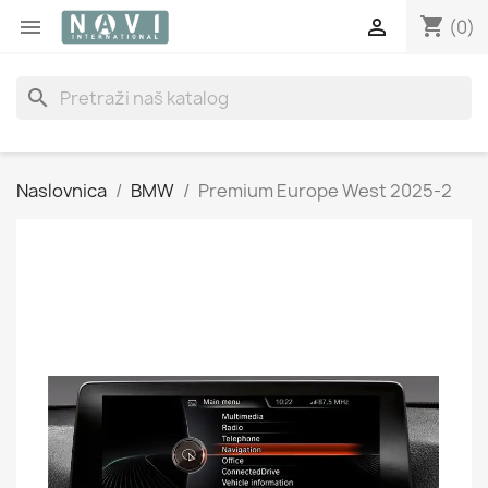
shopping_cart


(0)
search
Naslovnica
BMW
Premium Europe West 2025-2