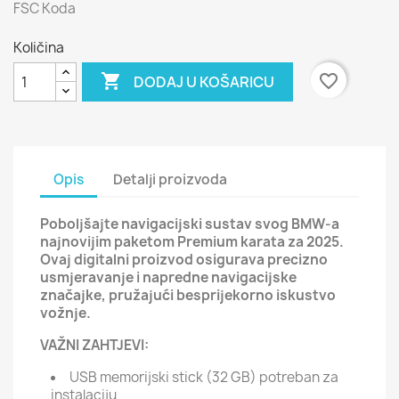
FSC Koda
Količina

favorite_border
DODAJ U KOŠARICU
Opis
Detalji proizvoda
Poboljšajte navigacijski sustav svog BMW-a
najnovijim paketom Premium karata za 2025.
Ovaj digitalni proizvod osigurava precizno
usmjeravanje i napredne navigacijske
značajke, pružajući besprijekorno iskustvo
vožnje.
VAŽNI ZAHTJEVI:
USB memorijski stick (32 GB) potreban za
instalaciju