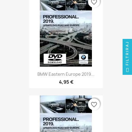
favorite_border
favorite_border
FILTRIRAJ
BMW Eastern Europe 2019...
4,95 €
favorite_border
favorite_border