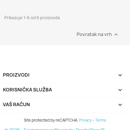
Prikazuje 1-6 od 6 proizvoda
Povratak na vrh

PROIZVODI

KORISNIČKA SLUŽBA

VAŠ RAČUN

Site protected by reCAPTCHA.
Privacy
-
Terms