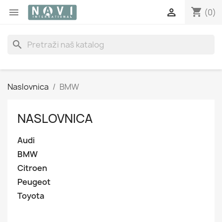
shopping_cart


(0)
search
Naslovnica
BMW
NASLOVNICA
Audi
BMW
Citroen
Peugeot
Toyota