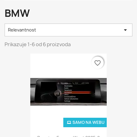
BMW

Relevantnost
Prikazuje 1-6 od 6 proizvoda
favorite_border
favorite_border
SAMO NA WEBU