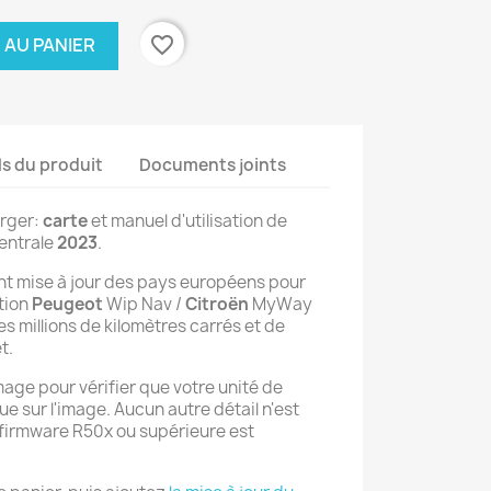
favorite_border
 AU PANIER
ls du produit
Documents joints
arger:
carte
et manuel d'utilisation de
centrale
2023
.
nt mise à jour des pays européens pour
tion
Peugeot
Wip Nav /
Citroën
MyWay
s millions de kilomètres carrés et de
t.
image pour vérifier que votre unité de
e sur l'image. Aucun autre détail n'est
 firmware R50x ou supérieure est