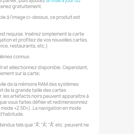
re panier, puis ajoutez
la mise à jour du
btenez gratuitement.
le à l'image ci-dessus, ce produit est
t requise. Insérez simplement la carte
ation et profitez de vos nouvelles cartes,
vice, restaurants, etc.)
oblèmes connus:
OI et sélectionnez disponible. Cependant,
lement sur la carte;
 taille de la mémoire RAM des systèmes
de la grande taille des cartes
, les artefacts noirs peuvent apparaître à
que vous faites défiler et redimensionnez
n mode «2.5D»). La navigation en mode
d'habitude.
endus tels que "Å", "Ã", "Å", etc. peuvent ne