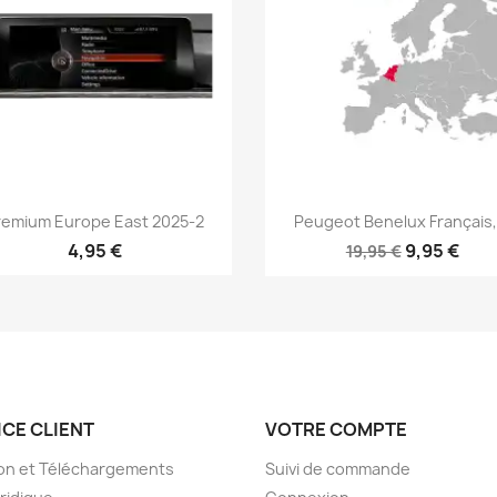
Aperçu rapide
Aperçu rapide


remium Europe East 2025-2
Peugeot Benelux Français,.
4,95 €
9,95 €
19,95 €
ICE CLIENT
VOTRE COMPTE
son et Téléchargements
Suivi de commande