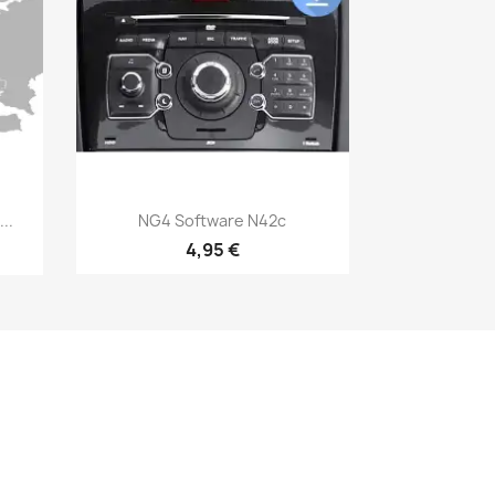
Aperçu rapide

..
NG4 Software N42c
4,95 €