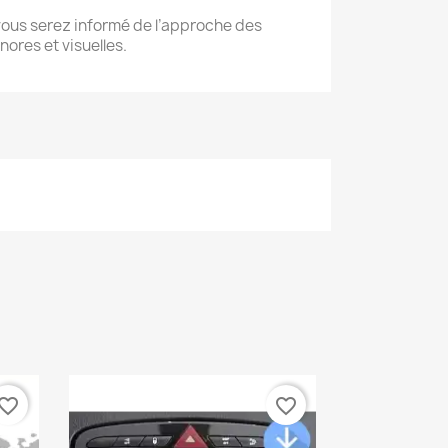
 vous serez informé de l’approche des
nores et visuelles.
vorite_border
favorite_border