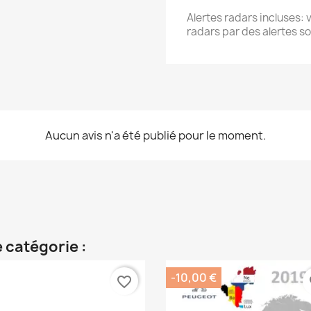
Alertes radars incluses:
radars par des alertes so
Aucun avis n'a été publié pour le moment.
 catégorie :
-10,00 €
favorite_border
fa