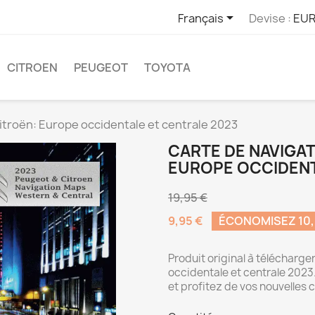

Français
Devise :
EUR
CITROEN
PEUGEOT
TOYOTA
itroën: Europe occidentale et centrale 2023
CARTE DE NAVIGAT
EUROPE OCCIDENT
19,95 €
9,95 €
ÉCONOMISEZ 10,
Produit original à télécharger
occidentale et centrale 2023.
et profitez de vos nouvelles 