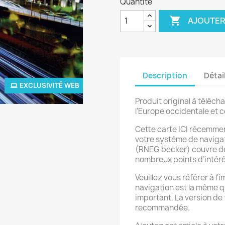
Quantité

AJOUTER
Description
Détai
EXCLUSIVITÉ WEB
Produit original à téléch
l'Europe occidentale et 
Cette carte ICI récemme
votre système de naviga
(RNEG becker)
couvre de
nombreux points d’intérê
Veuillez vous référer à l'
navigation est la même qu
important. La version de
recommandée.