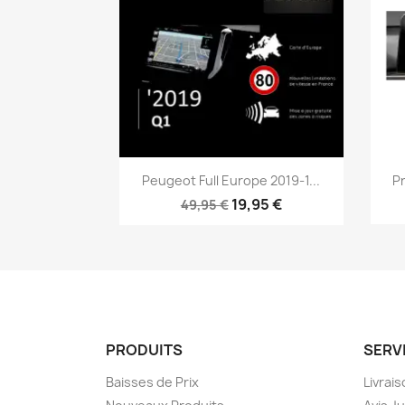
Aperçu rapide

Peugeot Full Europe 2019-1...
P
19,95 €
49,95 €
PRODUITS
SERV
Baisses de Prix
Livrai