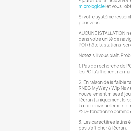
Ajoutez cet article à vot
micrologiciel
et vous l'o
Si votre système ressemb
pour vous.
AUCUNE ISTALLATION n'es
dans votre unité de navig
POI (hôtels, stations-ser
Notez s'il vous plaît. Pr
1. Pas de recherche de P
les POI s'affichent norma
2. En raison de la faible
RNEG MyWay / Wip Nav et 
nouvellement mises à jour
l'écran (uniquement lors
la carte manuellement e
«2D» fonctionne comme 
3. Les caractères latins ét
pas s'afficher à l'écran.