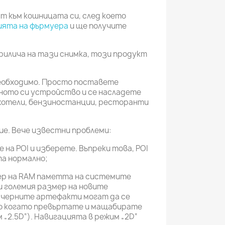
т към кошницата си, след което
ията на фърмуера
и ще получите
рилича на тази снимка, този продукт
еобходимо. Просто поставете
ното си устройство и се насладете
(хотели, бензиностанции, ресторанти
ие. Вече известни проблеми:
е на POI и изберете. Въпреки това, POI
та нормално;
мер на RAM паметта на системите
и големия размер на новите
 черните артефакти могат да се
мо когато превъртате и мащабирате
 „2.5D“). Навигацията в режим „2D“