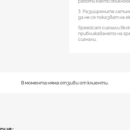
работи както обикнов
3. Разширените латински
да не се показват на е
Speedcam сигнали вкл
приближаването на sp
сигнали.
В момента няма отзиви от клиенти.
рия: