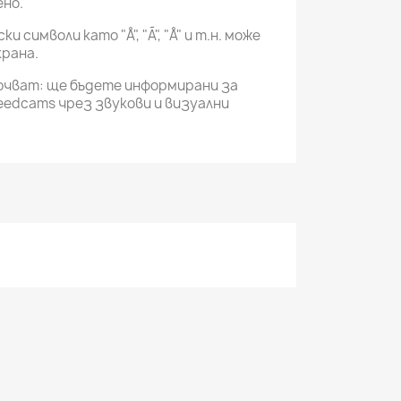
ено.
 символи като "Å", "Ã", "Å" и т.н. може
крана.
ючват: ще бъдете информирани за
eedcams чрез звукови и визуални