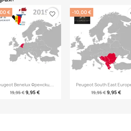
,00 €
-10,00 €
favorite_border
fa
Бърз преглед
Бърз преглед


eugeot Benelux Френски,...
Peugeot South East Europe
9,95 €
9,95 €
19,95 €
19,95 €