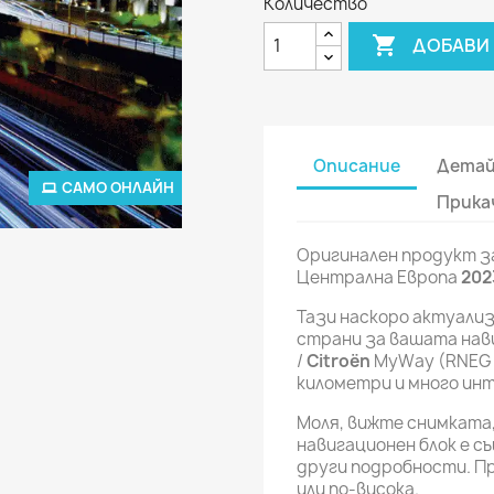
Количество

ДОБАВИ 
Описание
Детай
САМО ОНЛАЙН
Прика
Оригинален продукт з
Централна Европа
202
Тази наскоро актуали
страни за вашата на
/
Citroën
MyWay (RNEG 
километри и много ин
Моля, вижте снимката
навигационен блок е с
други подробности. Пр
или по-висока.