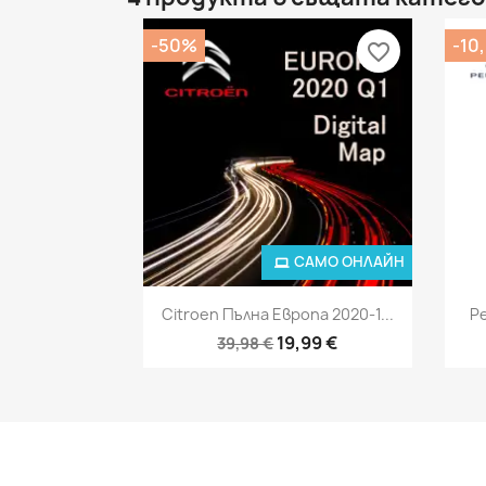
-50%
-10
favorite_border
САМО ОНЛАЙН
Бърз преглед

Citroen Пълна Европа 2020-1...
P
19,99 €
39,98 €