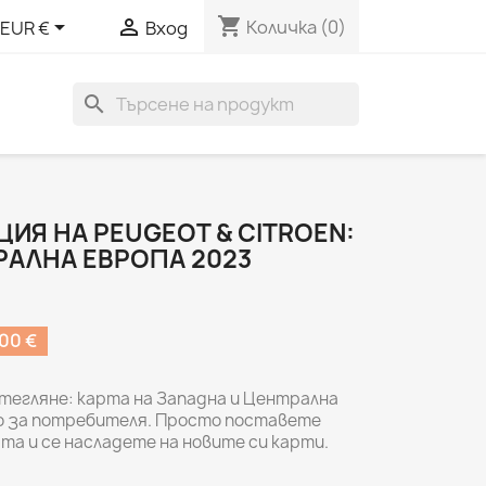
shopping_cart


Количка
(0)
EUR €
Вход
search
ЦИЯ НА PEUGEOT & CITROEN:
РАЛНА ЕВРОПА 2023
00 €
тегляне: карта на Западна и Централна
о за потребителя. Просто поставете
та и се насладете на новите си карти.