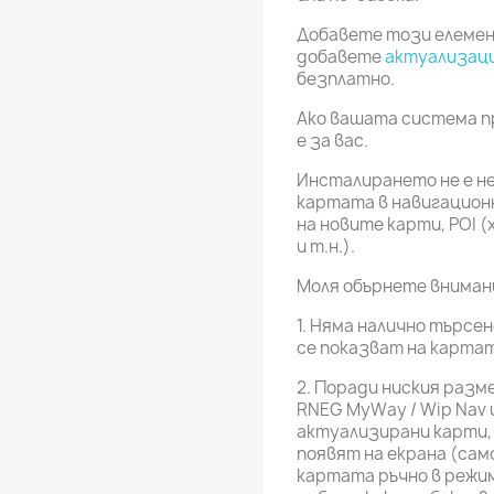
Добавете този елемен
добавете
актуализац
безплатно.
Ако вашата система п
е за вас.
Инсталирането не е н
картата в навигацион
на новите карти, POI 
и т.н.).
Моля обърнете вниман
1. Няма налично търсен
се показват на карта
2. Поради ниския раз
RNEG MyWay / Wip Nav 
актуализирани карти,
появят на екрана (са
картата ръчно в режим