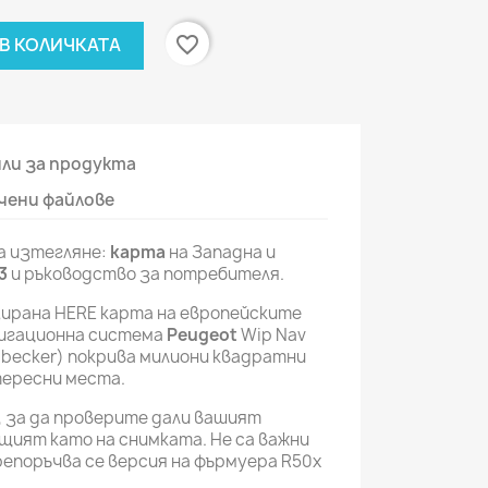
favorite_border
В КОЛИЧКАТА
ли за продукта
чени файлове
а изтегляне:
карта
на Западна и
3
и ръководство за потребителя.
зирана HERE карта на европейските
вигационна система
Peugeot
Wip Nav
becker) покрива милиони квадратни
тересни места.
, за да проверите дали вашият
ъщият като на снимката. Не са важни
епоръчва се версия на фърмуера R50x