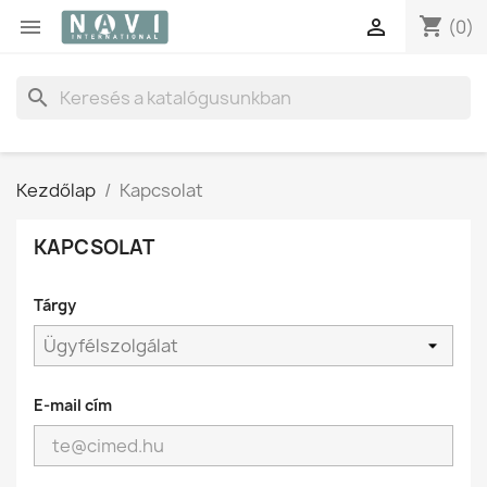
shopping_cart


(0)
search
Kezdőlap
Kapcsolat
KAPCSOLAT
Tárgy
E-mail cím