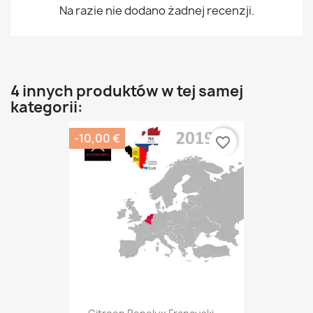
Na razie nie dodano żadnej recenzji.
4 innych produktów w tej samej
kategorii:
-10,00 €
favorite_border