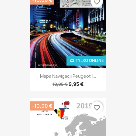
favorite_border
TYLKO ONLINE
Mapa Nawigacji Peugeot I...
9,95 €
19,95 €
-10,00 €
favorite_border