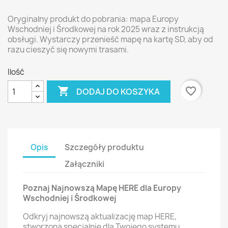
Oryginalny produkt do pobrania: mapa Europy
Wschodniej i Środkowej na rok 2025 wraz z instrukcją
obsługi. Wystarczy przenieść mapę na kartę SD, aby od
razu cieszyć się nowymi trasami.
Ilość

favorite_border
DODAJ DO KOSZYKA
Opis
Szczegóły produktu
Załączniki
Poznaj Najnowszą Mapę HERE dla Europy
Wschodniej i Środkowej
Odkryj najnowszą aktualizację map HERE,
stworzoną specjalnie dla Twojego systemu