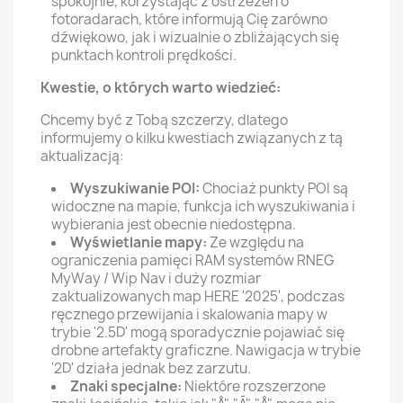
spokojnie, korzystając z ostrzeżeń o
fotoradarach, które informują Cię zarówno
dźwiękowo, jak i wizualnie o zbliżających się
punktach kontroli prędkości.
Kwestie, o których warto wiedzieć:
Chcemy być z Tobą szczerzy, dlatego
informujemy o kilku kwestiach związanych z tą
aktualizacją:
Wyszukiwanie POI:
Chociaż punkty POI są
widoczne na mapie, funkcja ich wyszukiwania i
wybierania jest obecnie niedostępna.
Wyświetlanie mapy:
Ze względu na
ograniczenia pamięci RAM systemów RNEG
MyWay / Wip Nav i duży rozmiar
zaktualizowanych map HERE '2025', podczas
ręcznego przewijania i skalowania mapy w
trybie '2.5D' mogą sporadycznie pojawiać się
drobne artefakty graficzne. Nawigacja w trybie
'2D' działa jednak bez zarzutu.
Znaki specjalne:
Niektóre rozszerzone