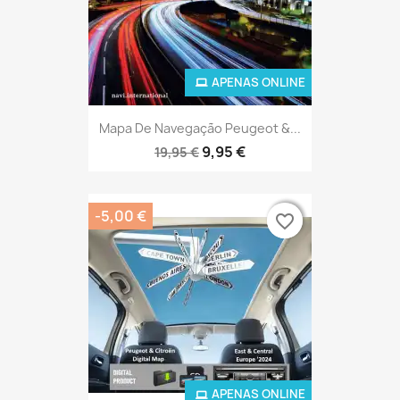
APENAS ONLINE
Mapa De Navegação Peugeot &...
9,95 €
19,95 €
-5,00 €
favorite_border
favorite_border
APENAS ONLINE