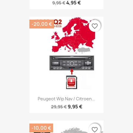
4,95 €
9,95 €
-20,00 €
favorite_border
favorite_border
Peugeot Wip Nav / Citroen...
9,95 €
29,95 €
-10,00 €
favorite_border
favorite_border