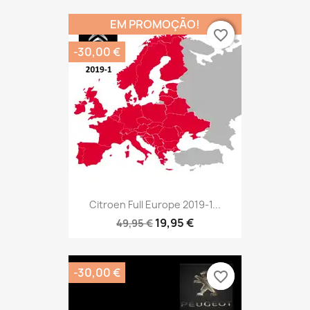
EM PROMOÇÃO!
favorite_border
favorite_border
-30,00 €
Citroen Full Europe 2019-1...
19,95 €
49,95 €
-30,00 €
favorite_border
favorite_border