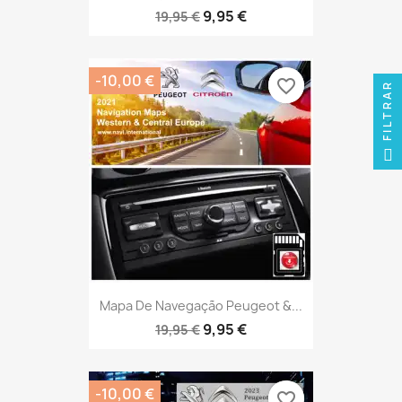
9,95 €
19,95 €
-10,00 €
favorite_border
favorite_border
FILTRAR
Mapa De Navegação Peugeot &...
9,95 €
19,95 €
-10,00 €
favorite_border
favorite_border