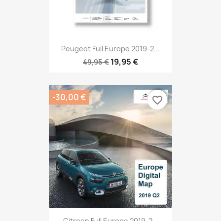
Peugeot Full Europe 2019-2...
19,95 €
49,95 €
-30,00 €
favorite_border
favorite_border
Citroen Full Europe 2019-2...