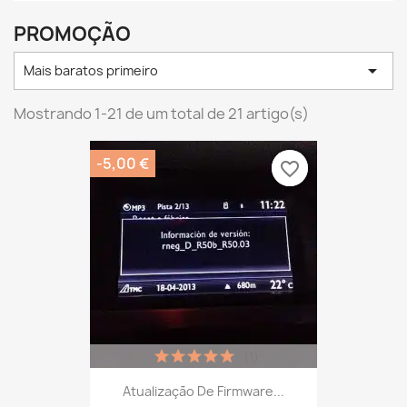
PROMOÇÃO

Mais baratos primeiro
Mostrando 1-21 de um total de 21 artigo(s)
-5,00 €
favorite_border
favorite_border
(1)
Atualização De Firmware...