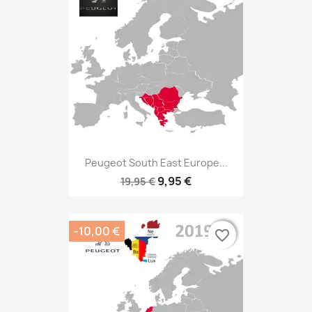
Peugeot South East Europe...
9,95 €
19,95 €
-10,00 €
favorite_border
favorite_border