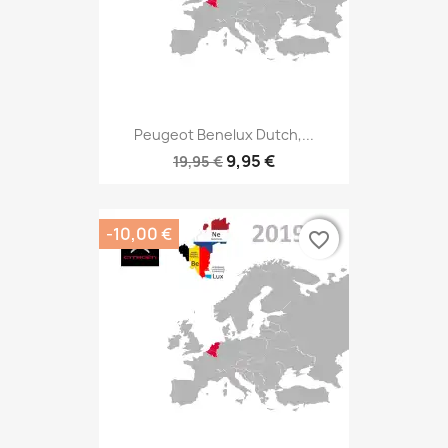
Peugeot Benelux Dutch,...
9,95 €
19,95 €
-10,00 €
favorite_border
favorite_border