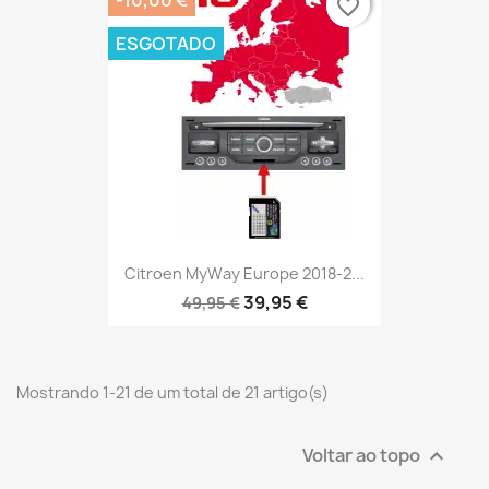
favorite_border
favorite_border
ESGOTADO
Citroen MyWay Europe 2018-2...
39,95 €
49,95 €
Mostrando 1-21 de um total de 21 artigo(s)
Voltar ao topo
