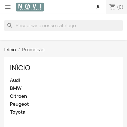
shopping_cart


(0)
search
Início
Promoção
INÍCIO
Audi
BMW
Citroen
Peugeot
Toyota