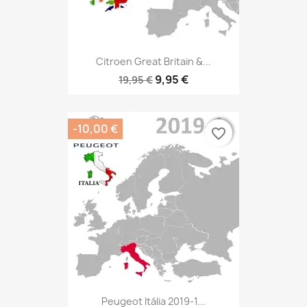
Citroen Great Britain &...
9,95 €
19,95 €
-10,00 €
favorite_border
favorite_border
Peugeot Itália 2019-1...