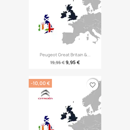
Peugeot Great Britain &...
9,95 €
19,95 €
-10,00 €
favorite_border
favorite_border