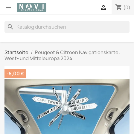
shopping_cart


(0)
search
Startseite
Peugeot & Citroen Navigationskarte:
West- und Mitteleuropa 2024
-5,00 €