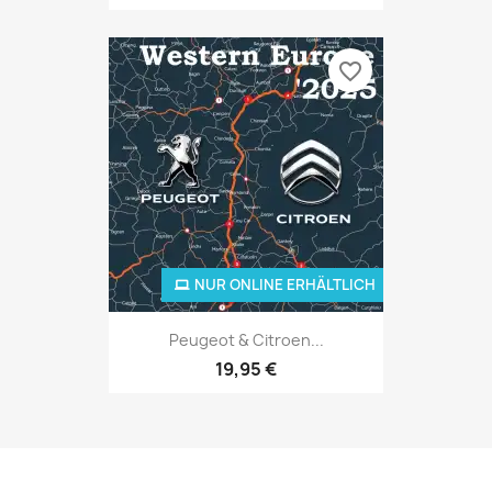
favorite_border
NUR ONLINE ERHÄLTLICH
Peugeot & Citroen...
19,95 €