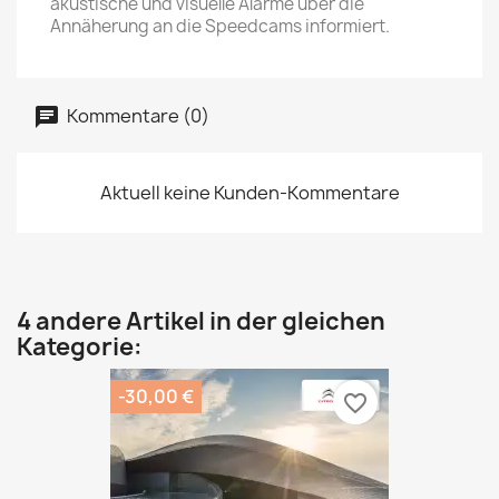
akustische und visuelle Alarme über die
Annäherung an die Speedcams informiert.
Kommentare (0)
Aktuell keine Kunden-Kommentare
4 andere Artikel in der gleichen
Kategorie:
-30,00 €
favorite_border