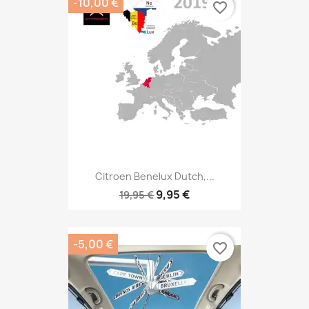
-10,00 €
favorite_border
Citroen Benelux Dutch,...
9,95 €
19,95 €
-5,00 €
favorite_border