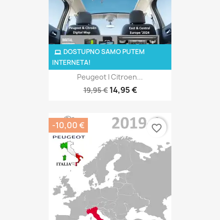
DOSTUPNO SAMO PUTEM
INTERNETA!
Peugeot I Citroen...
14,95 €
19,95 €
-10,00 €
favorite_border