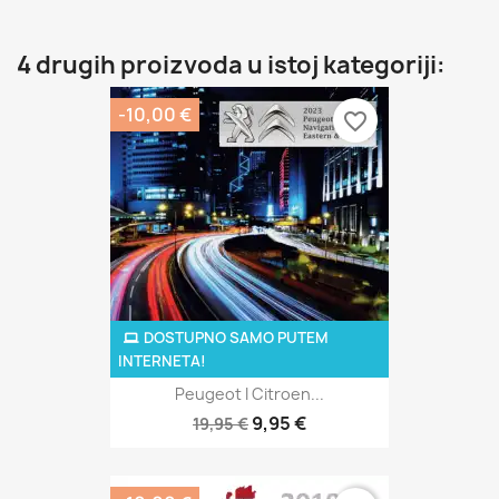
4 drugih proizvoda u istoj kategoriji:
-10,00 €
favorite_border
DOSTUPNO SAMO PUTEM
INTERNETA!
Peugeot I Citroen...
9,95 €
19,95 €