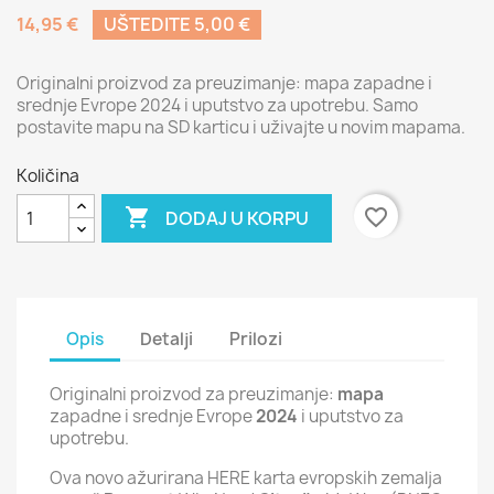
14,95 €
UŠTEDITE 5,00 €
Originalni proizvod za preuzimanje: mapa zapadne i
srednje Evrope 2024 i uputstvo za upotrebu. Samo
postavite mapu na SD karticu i uživajte u novim mapama.
Količina

favorite_border
DODAJ U KORPU
Opis
Detalji
Prilozi
Originalni proizvod za preuzimanje:
mapa
zapadne i srednje Evrope
2024
i uputstvo za
upotrebu.
Ova novo ažurirana HERE karta evropskih zemalja