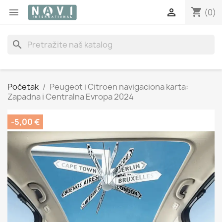
shopping_cart


(0)
search
Početak
Peugeot i Citroen navigaciona karta:
Zapadna i Centralna Evropa 2024
-5,00 €