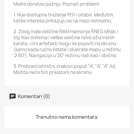
Molim obratite pažnju. Poznati problemi:
1. Nije dostupna traženje POI i odabir. Međutim,
tačke interesa prikazuju se na mapi normalno;
2. Zbog male veličine RAM memorije RNEG MiVai /
Vip Nav sistema i velike veličine novo ažuriranih
karata, crni artefakti mogu se pojaviti na ekranu
(samo kada ručno listate i skalirate mapu u režimu
'2.5D'). Navigacija u '2D' režimu radi kao i obično.
3. Prošireni latinični znakovi poput "A", "A", "A" itd.
Možda neće biti prikazani na ekranu.
Komentari (0)
Trenutno nema komentara.