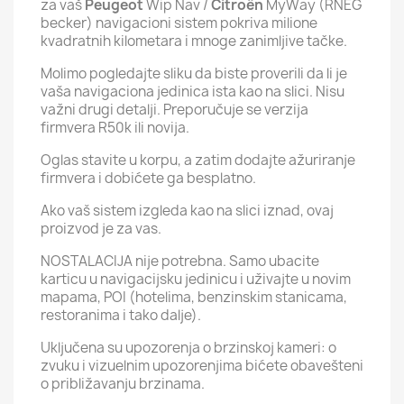
za vaš
Peugeot
Wip Nav /
Citroën
MyWay (RNEG
becker) navigacioni sistem pokriva milione
kvadratnih kilometara i mnoge zanimljive tačke.
Molimo pogledajte sliku da biste proverili da li je
vaša navigaciona jedinica ista kao na slici. Nisu
važni drugi detalji. Preporučuje se verzija
firmvera R50k ili novija.
Oglas stavite u korpu, a zatim dodajte ažuriranje
firmvera i dobićete ga besplatno.
Ako vaš sistem izgleda kao na slici iznad, ovaj
proizvod je za vas.
NOSTALACIJA nije potrebna. Samo ubacite
karticu u navigacijsku jedinicu i uživajte u novim
mapama, POI (hotelima, benzinskim stanicama,
restoranima i tako dalje).
Uključena su upozorenja o brzinskoj kameri: o
zvuku i vizuelnim upozorenjima bićete obavešteni
o približavanju brzinama.