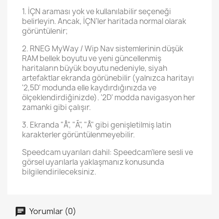
1. İÇN araması yok ve kullanılabilir seçeneği
belirleyin. Ancak, İÇN'ler haritada normal olarak
görüntülenir;
2. RNEG MyWay / Wip Nav sistemlerinin düşük
RAM bellek boyutu ve yeni güncellenmiş
haritaların büyük boyutu nedeniyle, siyah
artefaktlar ekranda görünebilir (yalnızca haritayı
'2,5D' modunda elle kaydırdığınızda ve
ölçeklendirdiğinizde). '2D' modda navigasyon her
zamanki gibi çalışır.
3. Ekranda "Å", "Ã", "Å" gibi genişletilmiş latin
karakterler görüntülenmeyebilir.
Speedcam uyarıları dahil: Speedcam'lere sesli ve
görsel uyarılarla yaklaşmanız konusunda
bilgilendirileceksiniz.
Yorumlar (0)