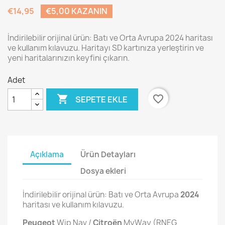
€14,95
€5,00 KAZANIN
İndirilebilir orijinal ürün: Batı ve Orta Avrupa 2024 haritası
ve kullanım kılavuzu. Haritayı SD kartınıza yerleştirin ve
yeni haritalarınızın keyfini çıkarın.
Adet

favorite_border
SEPETE EKLE
Açıklama
Ürün Detayları
Dosya ekleri
İndirilebilir orijinal ürün: Batı ve Orta Avrupa
2024
haritası ve kullanım kılavuzu.
Peugeot
Wip Nav /
Citroën
MyWay (RNEG