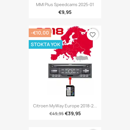
MMI Plus Speedcams 2025-01
€9,95
-€10,00
favorite_border
STOKTA YOK
Citroen MyWay Europe 2018-2...
€39,95
€49,95