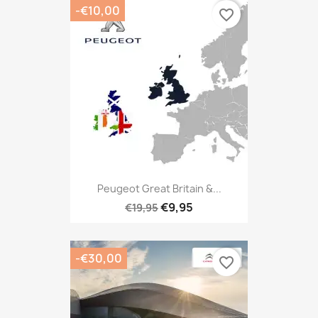
-€10,00
favorite_border
Peugeot Great Britain &...
€9,95
€19,95
-€30,00
favorite_border