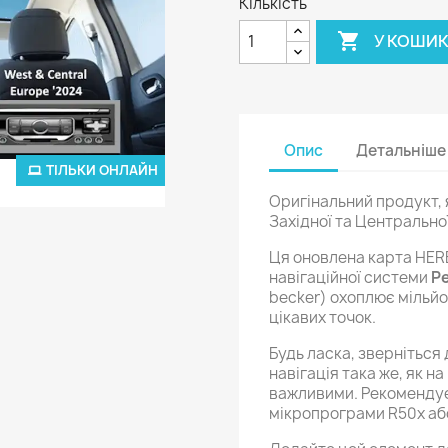
Кількість

У КОШИ
Опис
Детальніше
ТІЛЬКИ ОНЛАЙН
Оригінальний продукт,
Західної та Центральн
Ця оновлена карта HERE
навігаційної системи
P
becker) охоплює мільйо
цікавих точок.
Будь ласка, зверніться
навігація така же, як на
важливими. Рекоменду
мікропрограми R50x аб