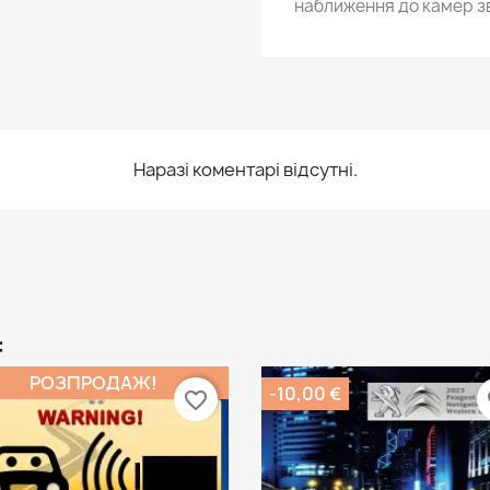
наближення до камер з
Наразі коментарі відсутні.
:
РОЗПРОДАЖ!
-10,00 €
favorite_border
fa