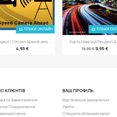
ТІЛЬКИ ОНЛАЙН
ТІЛЬКИ ОН
Швидкий перегляд
Швидкий перегля


geot / Citroen Speedcams...
Карта Навігації Peugeot &.
4,95 €
9,95 €
19,95 €
IС КЛІЄНТІВ
ВАШ ПРОФІЛЬ
вка та Завантаження
Відстеження замовлення
чне Повідомлення
Увійти
 використання
Створити обліковий запис