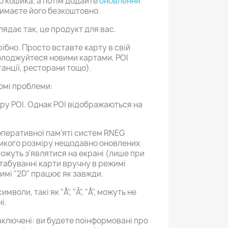
 кошика, а потім додайте
оновлення
тримаєте його безкоштовно.
ядає так, це продукт для вас.
рібно. Просто вставте карту в свій
солоджуйтеся новими картами, POI
танції, ресторани тощо).
домі проблеми:
ору POI. Однак POI відображаються на
 оперативної пам’яті систем RNEG
ликого розміру нещодавно оновлених
можуть з’являтися на екрані (лише при
табуванні карти вручну в режимі
жимі "2D" працює як завжди.
мволи, такі як "Å", "Ã", "Å", можуть не
і.
ключені: ви будете поінформовані про