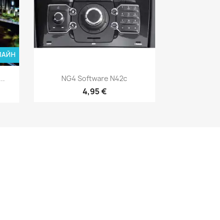
ЛАЙН
д
Швидкий перегляд

..
NG4 Software N42c
4,95 €