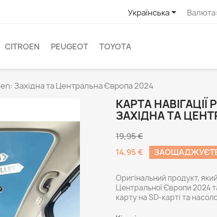

Українська
Валюта
CITROEN
PEUGEOT
TOYOTA
roen: Західна та Центральна Європа 2024
КАРТА НАВІГАЦІЇ 
ЗАХІДНА ТА ЦЕН
19,95 €
14,95 €
ЗАОЩАДЖУЄТЕ 
Оригінальний продукт, який
Центральної Європи 2024 т
карту на SD-карті та насо