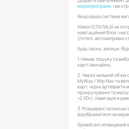
Додайте цей елемент до
мікропрограми
, і ви о
Якщо ваша система вигл
Ніякої ІСТАЛАЦІЇ не пот
навігаційний блок і на
(готелі, автозаправні с
Будь ласка, запиши. Ві
1. Немає пошуку та виб
карті звичайно;
2. Через низький об'єм
MyWay / Wip Nav та ве
карт, чорні артефакти 
прокручуванні та масш
«2.5D»). Навігація в ре
3. Розширені латинські си
відображатися на екран
Speedcam оповіщення в