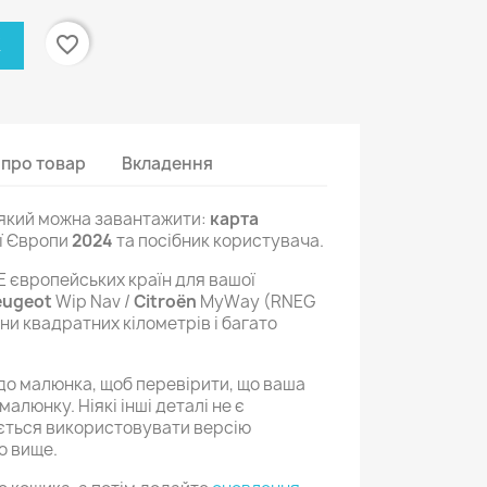
favorite_border
К
 про товар
Вкладення
 який можна завантажити:
карта
ої Європи
2024
та посібник користувача.
 європейських країн для вашої
eugeot
Wip Nav /
Citroën
MyWay (RNEG
ни квадратних кілометрів і багато
 до малюнка, щоб перевірити, що ваша
 малюнку. Ніякі інші деталі не є
ється використовувати версію
о вище.