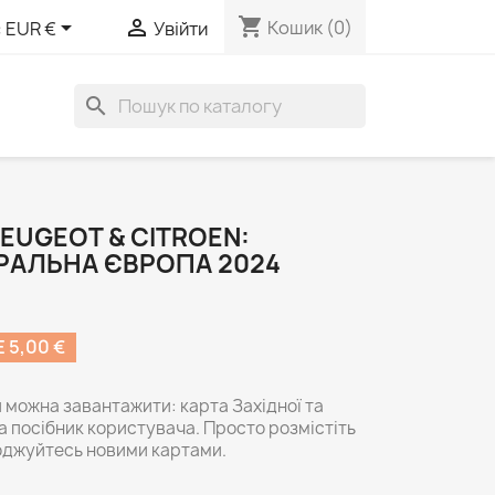
shopping_cart


Кошик
(0)
:
EUR €
Увійти
search
PEUGEOT & CITROEN:
ТРАЛЬНА ЄВРОПА 2024
5,00 €
 можна завантажити: карта Західної та
а посібник користувача. Просто розмістіть
лоджуйтесь новими картами.