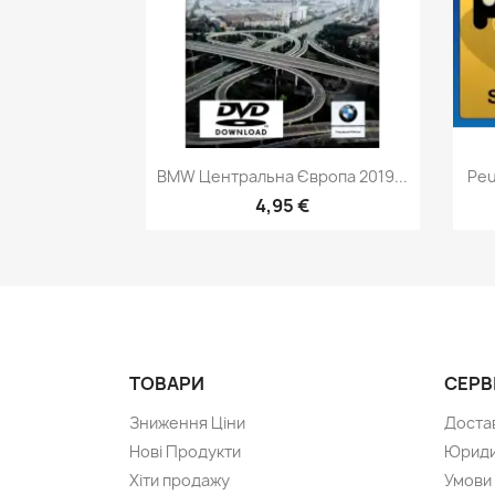
Швидкий перегляд

BMW Центральна Європа 2019...
Peu
4,95 €
ТОВАРИ
СЕРВ
Зниження Ціни
Доста
Нові Продукти
Юриди
Хіти продажу
Умови