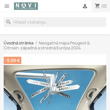
shopping_cart


(0)
search
Úvodná stránka
Navigačná mapa Peugeot &
Citroen: západná a stredná Európa 2024
-5,00 €