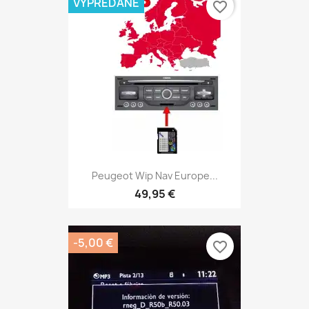
VYPREDANÉ
favorite_border
Peugeot Wip Nav Europe...
49,95 €
-5,00 €
favorite_border