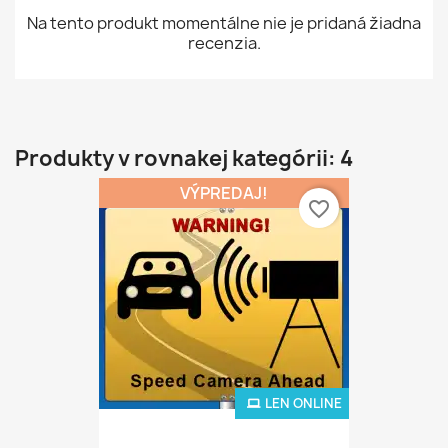
Na tento produkt momentálne nie je pridaná žiadna
recenzia.
Produkty v rovnakej kategórii: 4
VÝPREDAJ!
favorite_border
LEN ONLINE