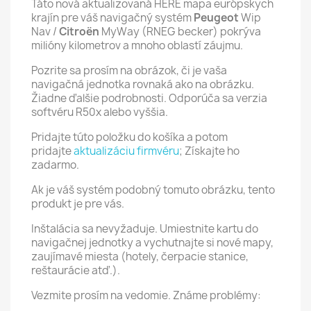
Táto nová aktualizovaná HERE mapa európskych
krajín pre váš navigačný systém
Peugeot
Wip
Nav /
Citroën
MyWay (RNEG becker) pokrýva
milióny kilometrov a mnoho oblastí záujmu.
Pozrite sa prosím na obrázok, či je vaša
navigačná jednotka rovnaká ako na obrázku.
Žiadne ďalšie podrobnosti. Odporúča sa verzia
softvéru R50x alebo vyššia.
Pridajte túto položku do košíka a potom
pridajte
aktualizáciu firmvéru
; Získajte ho
zadarmo.
Ak je váš systém podobný tomuto obrázku, tento
produkt je pre vás.
Inštalácia sa nevyžaduje. Umiestnite kartu do
navigačnej jednotky a vychutnajte si nové mapy,
zaujímavé miesta (hotely, čerpacie stanice,
reštaurácie atď.).
Vezmite prosím na vedomie. Známe problémy: