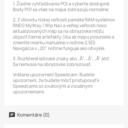
1. Žiadne vyhľadávanie POI a vyberte dostupné.
Body POI sa však na mape zobrazujú normálne;
2. Z dôvodu nízkej veľkosti pamäte RAM systémov
RNEG MyWay / Wip Nav a veľkej veľkosti novo
aktualizovaných máp sa na obrazovke môžu
objaviť čierne artefakty (iba ak mapu posuniete a
zmeníte mierku manuálne v režime 2,5D).
Navigácia v „2D“ režime funguje ako obvykle.
3. Rozšírené latinské znaky ako „Å“, „Ã“, „Å“ atď.
Sa nemusia na obrazovke zobrazovať.
Vrátane upozornení Speedcam: Budete
upozornení, že budete môcť pristupovať k
Speedcams so zvukovými a vizuálnymi
upozorneniami.
Komentáre (0)