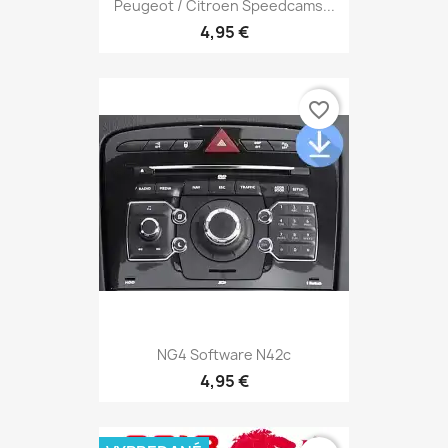
Peugeot / Citroen Speedcams...
4,95 €
favorite_border
NG4 Software N42c
4,95 €