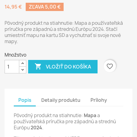
14,95 €
ZĽAVA 5,00 €
Pôvodný produkt na stiahnutie: Mapa a používateľská
príručka pre západnú a strednú Európu 2024. Stačí
umiestniť mapu na kartu SD a vychutnať si svoje nové
mapy.
Množstvo

favorite_border
VLOŽIŤ DO KOŠÍKA
Popis
Detaily produktu
Prílohy
Pôvodný produkt na stiahnutie:
Mapa
a
používateľská príručka pre západnú a strednú
Európu
2024
.